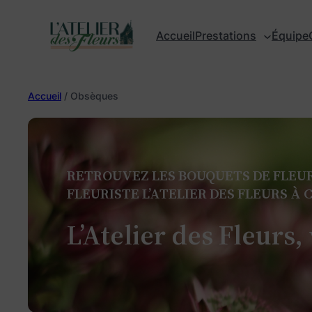
Aller
au
Accueil
Prestations
Équipe
contenu
Accueil
/ Obsèques
RETROUVEZ LES BOUQUETS DE FLEU
FLEURISTE L’ATELIER DES FLEURS À
L’Atelier des Fleurs,