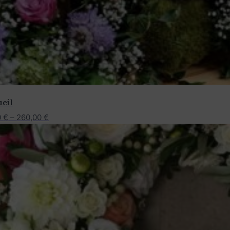
ueil
0
€
–
260,00
€