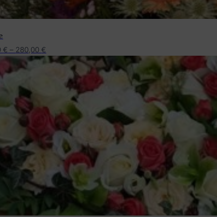
e
0
€
–
280,00
€