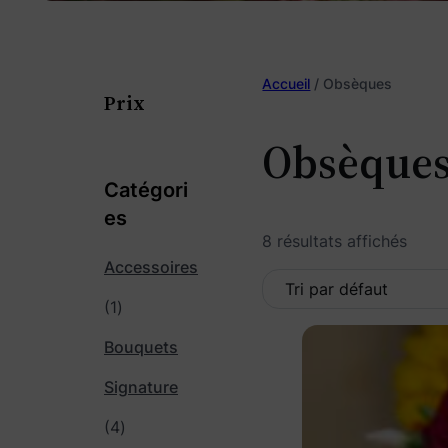
Accueil
/ Obsèques
Prix
Obsèque
Catégori
es
8 résultats affichés
Accessoires
1
1
C
p
Bouquets
e
p
r
Signature
r
o
4
4
o