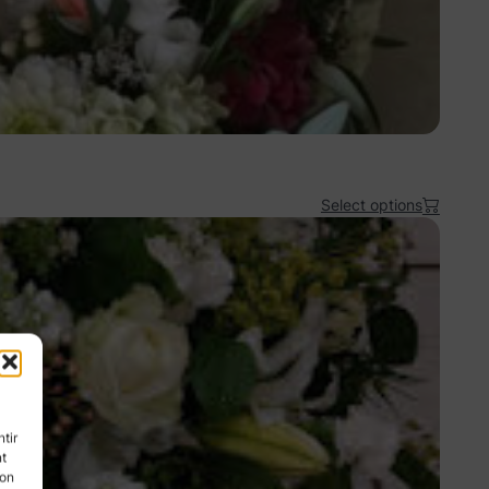
Select options
tir
nt
son