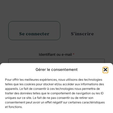
Aller
au
contenu
Se connecter
S’inscrire
Obligatoire
Identifiant ou e-mail
*
Gérer le consentement
Obligatoire
Mot de passe
*
Pour offrir les meilleures expériences, nous utilisons des technologies
telles que les cookies pour stocker et/ou accéder aux informations des
Se souvenir de moi
Mot de passe perdu ?
appareils. Le fait de consentir à ces technologies nous permettra de
traiter des données telles que le comportement de navigation ou les ID
Se connecter
uniques sur ce site. Le fait de ne pas consentir ou de retirer son
consentement peut avoir un effet négatif sur certaines caractéristiques
et fonctions.